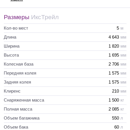
Размеры
ИксТрейл
Кол-во мест
5
м
Длина
4 643
мм
Ширина
1 820
мм
Высота
1 695
мм
Колесная база
2 706
мм
Передняя колея
1 575
мм
Задняя колея
1 575
мм
Клиренс
210
мм
Снаряженная масса
1 500
кг
Полная масса
2 085
кг
Объем багажника
550
л
Объем бака
60
л