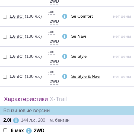
2WD
авт
1.6 dCi
(130 л.с)
Se Comfort
нет цены
2WD
авт
1.6 dCi
(130 л.с)
Se Navi
нет цены
2WD
авт
1.6 dCi
(130 л.с)
Se Style
нет цены
2WD
авт
1.6 dCi
(130 л.с)
Se Style & Navi
нет цены
2WD
Характеристики
X-Trail
Бензиновые версии
2.0i
144 л.с, 200 Нм, бензин
6-мех
2WD