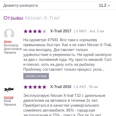
Диаметр разворота
11.2
м
Отзывы
Nissan X-Trail
X-Trail 2017
1.6 МКП , 4х4, 0 км
На одометре 47500. Все таки к хорошему
Дима
привыкаешь быстро. Как я не хаял Nissan X-Trail,
Белгород-
Днестровский
но она молодец. Доставляет только
Украина
удовольствие и уверенность. Ни одной залипухи
за два с половиной года. Ну, просто никакой. Сел
и поехал, хоть на дачу хоть на рыбалку.
Проблему составляет только процесс укла...
читать отзыв
X-Trail 2016
1.6 АКП , 50 км
Эксплуатирую Nissan X-trail T32 с дизельным
Артем
двигателем на автомате в течении 2х лет.
Киев
Украина
Приобретался в качестве универсального
семейного автомобиля. 85% - городская
эксплуатация и 15% - трасса. После 2х лет