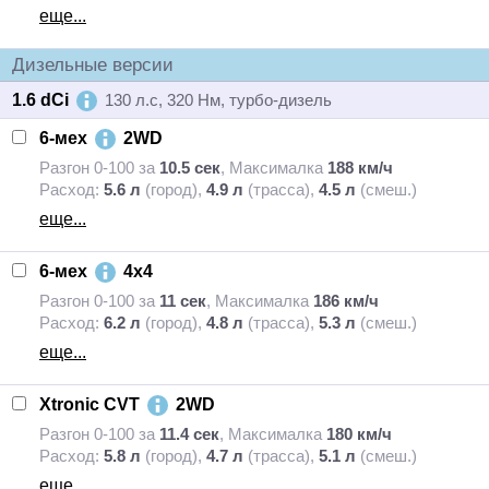
еще...
Дизельные версии
1.6 dCi
130 л.с, 320 Нм, турбо-дизель
6-мех
2WD
Разгон 0-100 за
10.5 сек
,
Максималка
188 км/ч
Расход:
5.6 л
(город),
4.9 л
(трасса),
4.5 л
(смеш.)
еще...
6-мех
4x4
Разгон 0-100 за
11 сек
,
Максималка
186 км/ч
Расход:
6.2 л
(город),
4.8 л
(трасса),
5.3 л
(смеш.)
еще...
Xtronic CVT
2WD
Разгон 0-100 за
11.4 сек
,
Максималка
180 км/ч
Расход:
5.8 л
(город),
4.7 л
(трасса),
5.1 л
(смеш.)
еще...