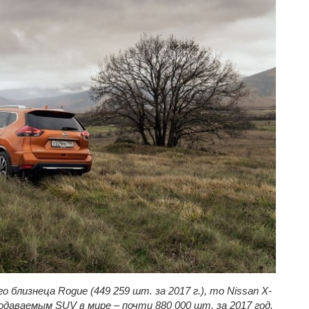
 близнеца Rogue (449 259 шт. за 2017 г.), то Nissan X-
одаваемым SUV в мире – почти 880 000 шт. за 2017 год.