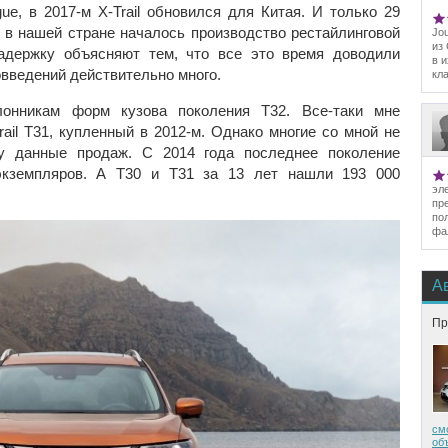
e, в 2017-м X-Trail обновился для Китая. И только 29
n в нашей стране началось производство рестайлинговой
Jo
из
адержку объясняют тем, что все это время доводили
в 
овведений действительно много.
кл
лонникам форм кузова поколения T32. Все-таки мне
ail T31, купленный в 2012-м. Однако многие со мной не
му данные продаж. С 2014 года последнее поколение
экземпляров. А Т30 и Т31 за 13 лет нашли 193 000
эл
пр
по
фа
А
Пр
см
об