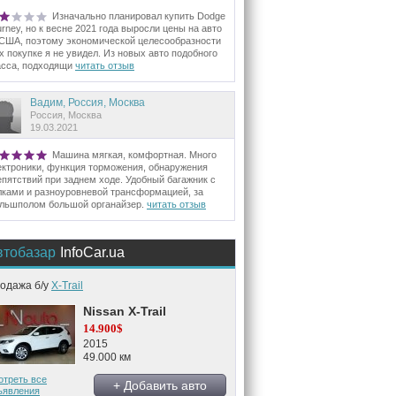
Изначально планировал купить Dodge
urney, но к весне 2021 года выросли цены на авто
 США, поэтому экономической целесообразности
их покупке я не увидел. Из новых авто подобного
асса, подходящи
читать отзыв
Вадим, Россия, Москва
Россия, Москва
19.03.2021
Машина мягкая, комфортная. Много
ектроники, функция торможения, обнаружения
епятствий при заднем ходе. Удобный багажник с
лками и разноуровневой трансформацией, за
льшполом большой органайзер.
читать отзыв
втобазар
InfoCar.ua
одажа б/у
X-Trail
Nissan X-Trail
14.900$
2015
49.000 км
отреть все
+ Добавить авто
ъявления