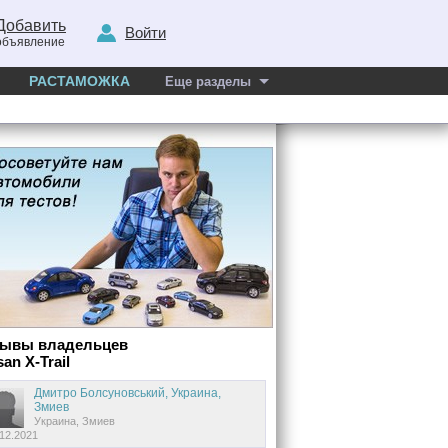
Добавить
Войти
объявление
РАСТАМОЖКА
Еще разделы
зывы владельцев
san X-Trail
Дмитро Болсуновський, Украина,
Змиев
Украина, Змиев
.12.2021