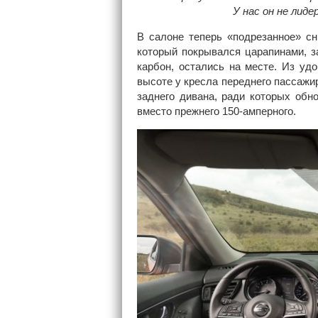
У нас он не лиде
В салоне теперь «подрезанное» сн
который покрывался царапинами, з
карбон, остались на месте. Из уд
высоте у кресла переднего пассажир
заднего дивана, ради которых обно
вместо прежнего 150-амперного.