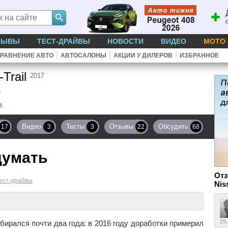
ЗЫВЫ
ТЕСТ-ДРАЙВЫ
НОВОСТИ
ВИДЕО
МОТО
|
|
|
РАВНЕНИЕ АВТО
АВТОСАЛОНЫ
АКЦИИ У ДИЛЕРОВ
ИЗБРАННОЕ
-Trail
2017
а
Видео
Тесты
Отзывы
Обсудить
17
3
3
22
68
думать
От
ест-драйвы
Nis
29
обирался почти два года: в 2016 году доработки примерил