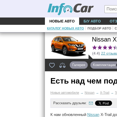
НОВЫЕ АВТО
Б/У АВТО
ОТ
|
|
КАТАЛОГ НОВЫХ АВТО
ПОДБОР АВТО
С
Nissan X
(4.4)
22 отзыв
Галерея
Комплектации
Есть над чем по
→
→
→
Новые автомобили
Nissan
X-Trail
Т
Рассказать друзьям:
К нам обновленный
Nissan
X-Trail д