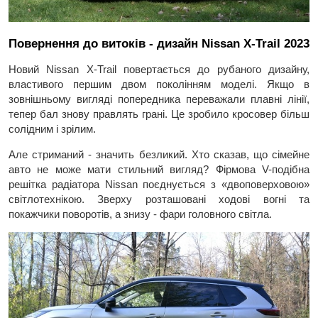
Повернення до витоків - дизайн Nissan X-Trail 2023
Новий Nissan X-Trail повертається до рубаного дизайну,
властивого першим двом поколінням моделі. Якщо в
зовнішньому вигляді попередника переважали плавні лінії,
тепер бал знову правлять грані. Це зробило кросовер більш
солідним і зрілим.
Але стриманий - значить безликий. Хто сказав, що сімейне
авто не може мати стильний вигляд? Фірмова V-подібна
решітка радіатора Nissan поєднується з «двоповерховою»
світлотехнікою. Зверху розташовані ходові вогні та
покажчики поворотів, а знизу - фари головного світла.