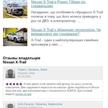
Nissan X-Trail e-Power. Гібрид по-
справжньому
Нагадаємо, що особливість гібридного X-Trail
полягає в тому, що його колеса приводить у
рух не ДВЗ, а електромотор. ...
Nissan X-Trail з гібридною технологією. Чи
виправдовує він сподівання?
X-Trail - один з найпопулярніших сімейних
кросоверів у світі. ...
Отзывы владельцев
Nissan X-Trail
Павел, Украина, Киев
Украина, Киев
03.10.2025
Я вже давно хотів змінити свій дизель на щось сучасне,
електричне. Вже задумався пересісти на електро. Дуже подобається Nissan
Ariya яка має два електромотори з технологією e-4ORCE. Був готовий
мирити
читать отзыв
Ілля Кушнір, Украина, Каменское
Украина, Каменское