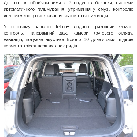
До того ж, обов'язковими є 7 подушок безпеки, системи
автоматичного гальмування, утримання у смузі, контролю
«сліпих» зон, розпізнавання знаків та втоми водія.
У топовому варіанті Tekna+ додано тризонний клімат-
контроль, панорамний дах, камери кругового огляду,
навігація, потужна акустика Bose з 10 динаміками, підігрів
керма та крісел перших двох рядів.